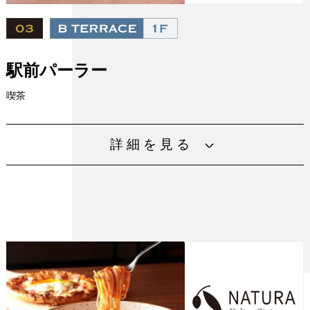
設備
駅前パーラー
喫茶
挽きたてコーヒー豆を丁寧に抽出したコーヒーと昔懐かし
詳細を見る
い喫茶店メニュー、絶品パンケーキ&フレンチトーストをお
楽しみ下さい。
平日 11：00～18：00(L.O.17：30)
営業時間
土日祝11：00～20：00(L.O.19：30)
電話番号
06-6942-3030
URL
https://www.fujiofood.com/