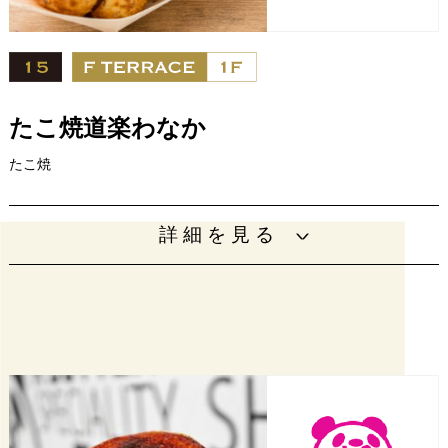
たこ焼道楽わなか
たこ焼
大阪名物のたこ焼を中心にオリジナルメニューを多数ご用
詳細を見る
意しております。大阪のソウルフードを満喫していただけ
ます。
【営業時間】 11:00～18:00（L.O.17:30
営業時間
／月曜定休※祝日の場合は営業）
電話番号
06-6949-3303