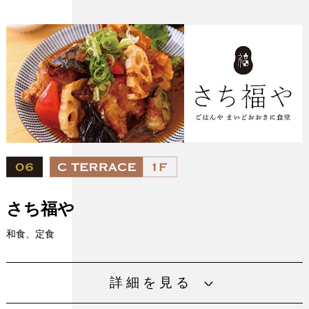
電話番号
06-6944-2288
URL
https://www.fujiofood.com/brand/katsuman/
設備
さち福や
和食、定食
釜戸で炊かれたあつあつご飯と、バランスのとれたおか
詳細を見る
ず、「第二の食卓」をコンセプトに、毎日でも食べたくな
る定食をご用意しています。