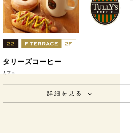
URL
https://www.saikabo.com/
設備
タリーズコーヒー
カフェ
世界各国より厳選したコーヒーや、一杯一杯手作りのエス
詳細を見る
プレッソドリンクを気軽にお楽しみいただけます。
[平日]8：00～18：00
営業時間
[土日祝]8：00～20：00