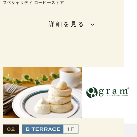
スペシャリティ コーヒーストア
高品質アラビカ種コーヒー豆から抽出したエスプレッソベ
詳細を見る
ースのバラエティ豊かなドリンクを楽しんで頂けます。
[平日]7:00～22:00
営業時間
[土日祝]8:00～22:00
電話番号
06-4790-6161
URL
https://www.starbucks.co.jp/
設備