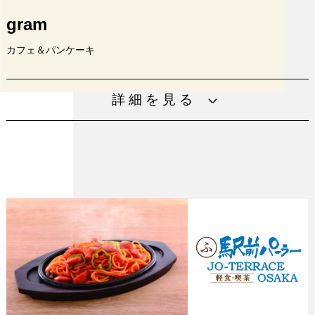
gram
カフェ＆パンケーキ
大阪発祥パンケーキ専門店！大人気プレミアムパンケーキ
詳細を見る
のふるしゅわ触感を是非！他メニューも豊富です。
10：30～16：45
※仕入れの状況により営業時間が変動す
営業時間
る場合がございます。詳細は店舗に直接
お問合せください。
電話番号
06-6755-4000
URL
https://www.cafe-gram.com/