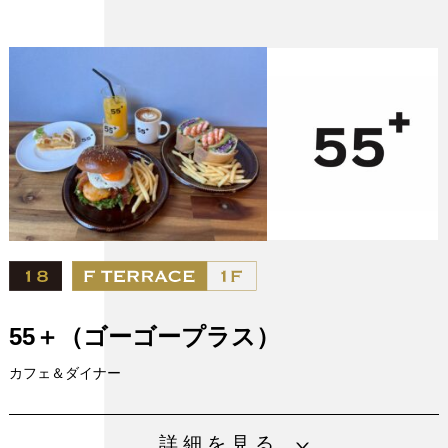
営業時間
※休業日は店舗URLをご確認ください
（毎月更新）
電話番号
06-6450-6696
支払い方
現金のみ
法
URL
https://hysteric-jam.com/
設備
55＋（ゴーゴープラス）
カフェ＆ダイナー
たっぷり野菜と美味しいお肉を使用した豪快なサンドウィ
詳細を見る