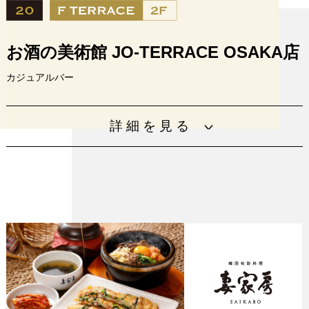
お酒の美術館 JO-TERRACE OSAKA店
カジュアルバー
「お酒の美術館」は、手頃な価格で気軽に楽しめる、カジ
詳細を見る
ュアルなBARです。
月～金 13：00～20：00 土日祝 13：
営業時間
00～22：00 火曜定休
電話番号
06-4400-3361
URL
https://osakeno-museum.com/