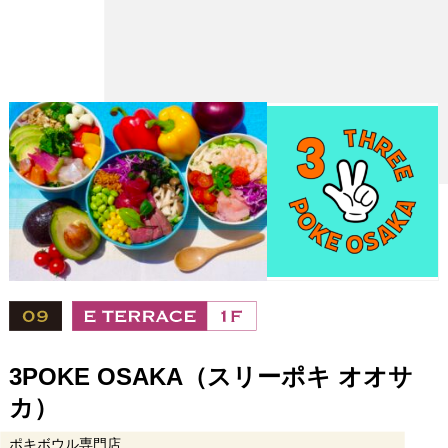
営業時間
11：00～21：00(L.O.20：30)
電話番号
06-6944-1222
URL
https://www.fujiofood.com/brand/sachifuku/
設備
3POKE OSAKA（スリーポキ オオサ
カ）
ポキボウル専門店