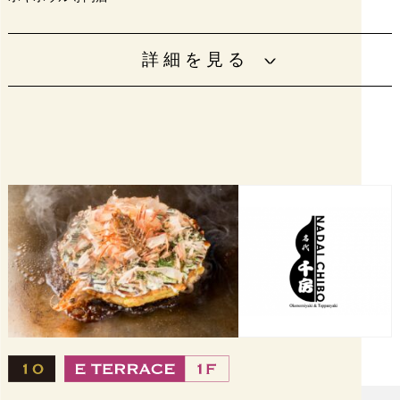
100万通り以上のカスタマイズヘルシーフード！
詳細を見る
新鮮なシーフードや色とりどりのお野菜を組み合わせたあ
なただけのオリジナルPOKE BOWLを楽しめます！
営業時間
11：00～19：00
電話番号
06-6809-3328
支払い方
キャッシュレス決済のみ対応（現金はお
法
取り扱いいたしません）
設備