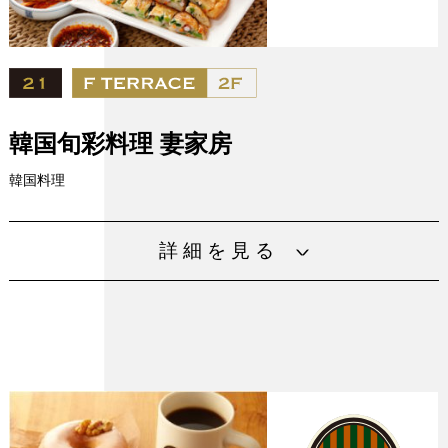
設備
韓国旬彩料理 妻家房
韓国料理
「豊かな味、豊かな心」というコンセプトのもと、韓国で
詳細を見る
は嫁ぐ花嫁の家で披露された“秘伝の味“を日本の皆さまに届
けたい、韓国家庭の温かいおもてなしと本格味を感じてい
ただけます。
営業時間
11:00～22:00
電話番号
06-6943-5991