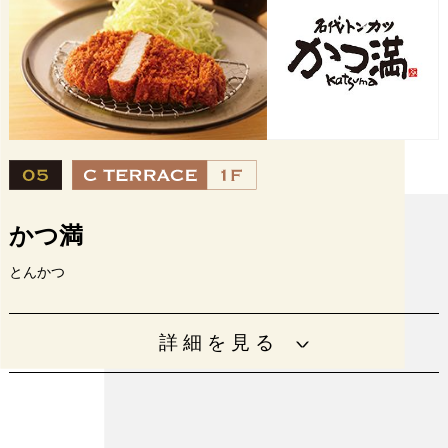
URL
https://pesca.ac/
設備
かつ満
とんかつ
豚肉だけでなく、オリジナルブレンドの特製ソース、自家
詳細を見る
製パン粉、油、すべての素材を厳選し、手作りにこだわり
ました。
営業時間
11：00～21：00(L.O.20：30)