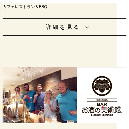
カフェレストラン＆BBQ
南堀江で人気のカフェが天守閣を眺めながらBBQを楽しめ
詳細を見る
るお店をつくりました。ブランチやディナーも楽しいオシ
ャレな空間です。
営業時間
11:00〜22:00（L.O.21:00）
電話番号
06-6450-6780
URL
https://goodspoonjo.owst.jp/
設備