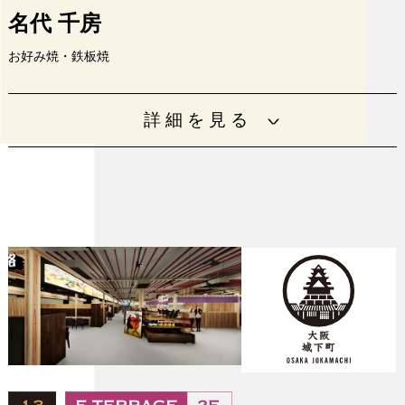
名代 千房
お好み焼・鉄板焼
千房の由来は大阪城から始まった。粉モンの代表はお好み
詳細を見る
焼。名代と名乗るからには大阪を代表する顔になる為に千
房はここに来た。
平日 11：00～18：00（L.O.17：00）
土日祝11：00～20：00（L.O.19：00）
営業時間
月曜定休（月曜が祝日の場合、翌平日を
店休日といたします）
電話番号
06-6450-6900
URL
https://www.chibo.com/