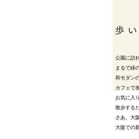
公園に訪
まるで緑
和モダン
カフェで
お気に入
散歩する
さあ、大
大阪での